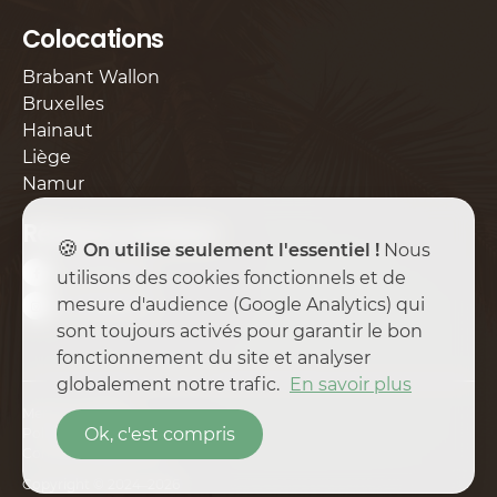
Colocations
Brabant Wallon
Bruxelles
Hainaut
Liège
Namur
Réseaux sociaux
🍪
On utilise seulement l'essentiel !
Nous
Facebook
utilisons des cookies fonctionnels et de
mesure d'audience (Google Analytics) qui
Instagram
sont toujours activés pour garantir le bon
fonctionnement du site et analyser
globalement notre trafic.
En savoir plus
Mentions légales
Ok, c'est compris
Politique de confidentialité
Conditions générales
Copyright © 2024–2026