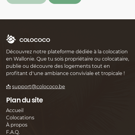
C
O
L
O
C
O
C
O
Découvrez notre plateforme dédiée à la colocation
en Wallonie. Que tu sois propriétaire ou colocataire,
publie ou découvre des logements tout en
profitant d’une ambiance conviviale et tropicale !
📩
support@colococo.be
Plan du site
Accueil
Colocations
À propos
F.A.Q.