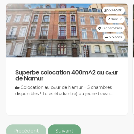
💰550-650€
📍Namur
🏠 8 chambres
🛏️ 5 places
Superbe colocation 400m^2 au cœur
de Namur
🏡 Colocation au cœur de Namur – 5 chambres
disponibles ! Tu es étudiant(e) ou jeune travai...
Précédent
Suivant