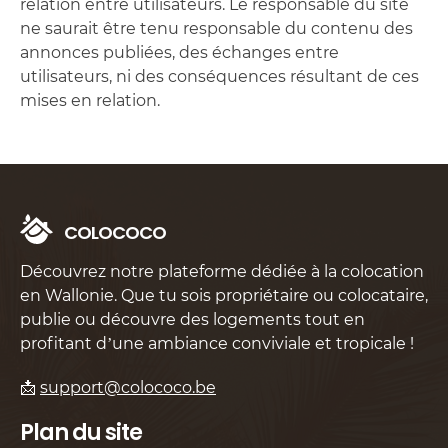
relation entre utilisateurs. Le responsable du site
ne saurait être tenu responsable du contenu des
annonces publiées, des échanges entre
utilisateurs, ni des conséquences résultant de ces
mises en relation.
C
O
L
O
C
O
C
O
Découvrez notre plateforme dédiée à la colocation
en Wallonie. Que tu sois propriétaire ou colocataire,
publie ou découvre des logements tout en
profitant d’une ambiance conviviale et tropicale !
📩
support@colococo.be
Plan du site