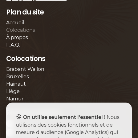
Plan du site
Accueil
Colocations
À propos
F.A.Q.
Colocations
Brabant Wallon
Bruxelles
Hainaut
Liège
Namur
Réseaux sociaux
🍪
On utilise seulement l'essentiel !
Nous
Facebook
utilisons des cookies fonctionnels et de
mesure d'audience (Google Analytics) qui
Instagram