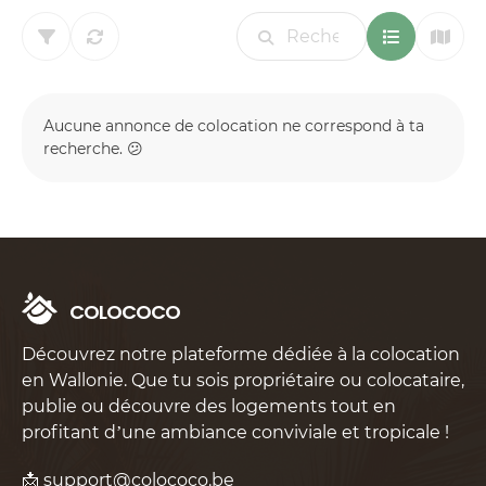
Aucune annonce de colocation ne correspond à ta
recherche. 😕
C
O
L
O
C
O
C
O
Découvrez notre plateforme dédiée à la colocation
en Wallonie. Que tu sois propriétaire ou colocataire,
publie ou découvre des logements tout en
profitant d’une ambiance conviviale et tropicale !
📩
support@colococo.be