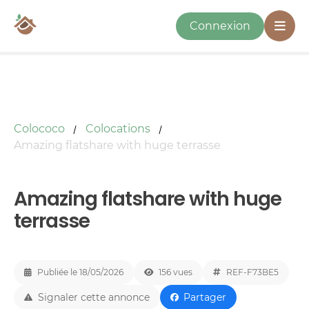
Connexion
Colococo
Colocations
Amazing flatshare with huge terrasse
Amazing flatshare with huge
terrasse
Publiée le 18/05/2026
156 vues
REF-F73BE5
Signaler cette annonce
Partager