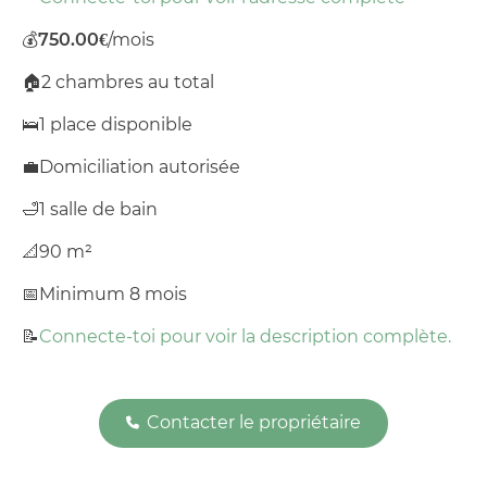
💰
750.00€
/mois
🏠
2 chambres au total
🛌
1 place disponible
💼
Domiciliation autorisée
🛁
1 salle de bain
📐
90 m²
📅
Minimum 8 mois
📝
Connecte-toi pour voir la description complète.
Contacter le propriétaire