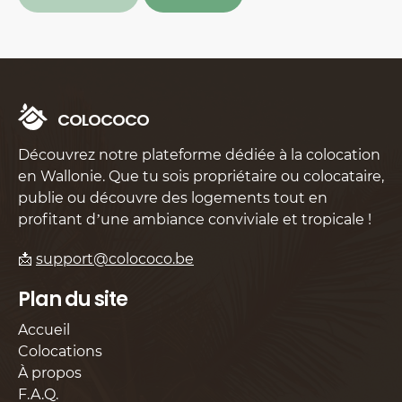
C
O
L
O
C
O
C
O
Découvrez notre plateforme dédiée à la colocation
en Wallonie. Que tu sois propriétaire ou colocataire,
publie ou découvre des logements tout en
profitant d’une ambiance conviviale et tropicale !
📩
support@colococo.be
Plan du site
Accueil
Colocations
À propos
F.A.Q.