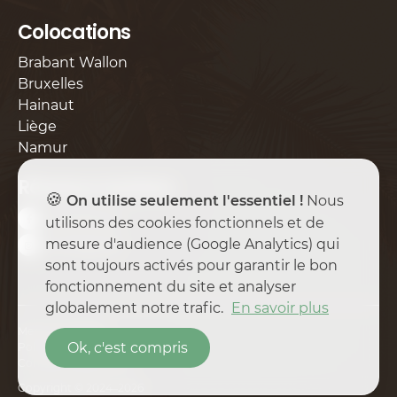
Colocations
Brabant Wallon
Bruxelles
Hainaut
Liège
Namur
Réseaux sociaux
🍪
On utilise seulement l'essentiel !
Nous
Facebook
utilisons des cookies fonctionnels et de
mesure d'audience (Google Analytics) qui
Instagram
sont toujours activés pour garantir le bon
fonctionnement du site et analyser
globalement notre trafic.
En savoir plus
Mentions légales
Ok, c'est compris
Politique de confidentialité
Conditions générales
Copyright © 2024–2026