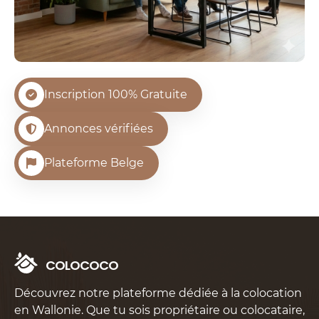
Inscription 100% Gratuite
Annonces vérifiées
Plateforme Belge
C
O
L
O
C
O
C
O
Découvrez notre plateforme dédiée à la colocation
en Wallonie. Que tu sois propriétaire ou colocataire,