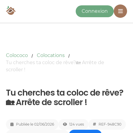
Connexion
Colococo
Colocations
Tu cherches ta coloc de rêve?🏡 Arrête de
scroller !
Tu cherches ta coloc de rêve?
🏡 Arrête de scroller !
Publiée le 02/06/2026
124 vues
REF-948C90