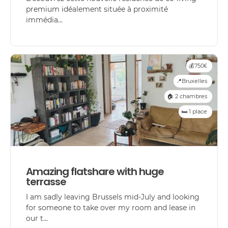
premium idéalement située à proximité
immédia...
💰750€
📍Bruxelles
🏠 2 chambres
🛏️ 1 place
Amazing flatshare with huge
terrasse
I am sadly leaving Brussels mid-July and looking
for someone to take over my room and lease in
our t...