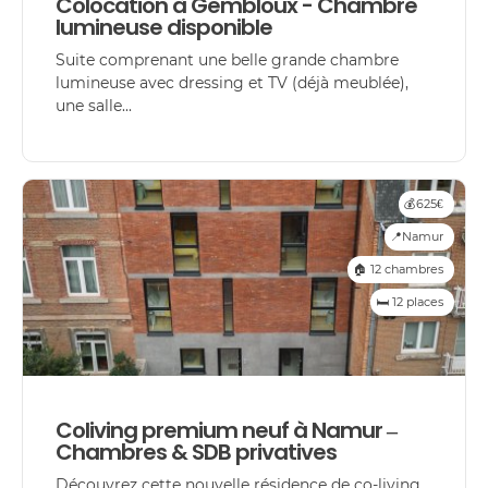
Colocation à Gembloux - Chambre
lumineuse disponible
Suite comprenant une belle grande chambre
lumineuse avec dressing et TV (déjà meublée),
une salle...
💰625€
📍Namur
🏠 12 chambres
🛏️ 12 places
Coliving premium neuf à Namur –
Chambres & SDB privatives
Découvrez cette nouvelle résidence de co-living