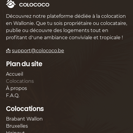
C
O
L
O
C
O
C
O
Découvrez notre plateforme dédiée à la colocation
en Wallonie. Que tu sois propriétaire ou colocataire,
publie ou découvre des logements tout en
profitant d’une ambiance conviviale et tropicale !
📩
support@colococo.be
Plan du site
Accueil
Colocations
À propos
F.A.Q.
Colocations
Brabant Wallon
Bruxelles