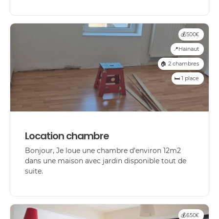
💰500€
📍Hainaut
🏠 2 chambres
🛏️ 1 place
Location chambre
Bonjour, Je loue une chambre d'environ 12m2
dans une maison avec jardin disponible tout de
suite.
💰650€