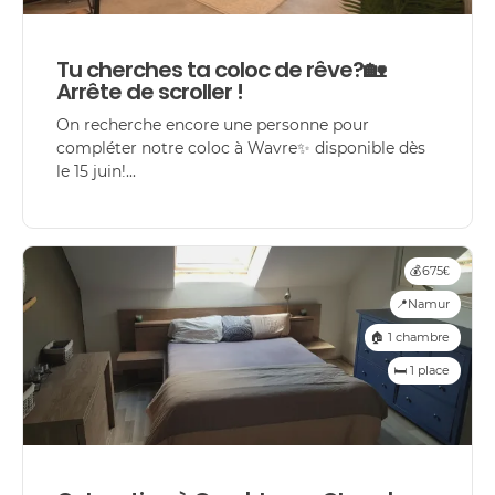
Tu cherches ta coloc de rêve?🏡
Arrête de scroller !
On recherche encore une personne pour
compléter notre coloc à Wavre✨ disponible dès
le 15 juin!...
💰675€
📍Namur
🏠 1 chambre
🛏️ 1 place