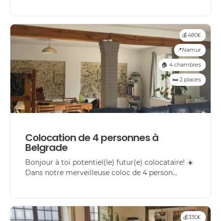
💰480€
📍Namur
🏠 4 chambres
🛏️ 2 places
Colocation de 4 personnes à
Belgrade
Bonjour à toi potentiel(le) futur(e) colocataire! ☀️
Dans notre merveilleuse coloc de 4 person...
💰330€