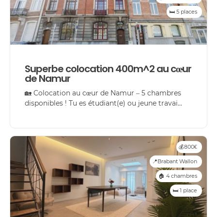
🛏️ 5 places
Superbe colocation 400m^2 au cœur
de Namur
🏡 Colocation au cœur de Namur – 5 chambres
disponibles ! Tu es étudiant(e) ou jeune travai...
💰800€
📍Brabant Wallon
🏠 4 chambres
🛏️ 1 place