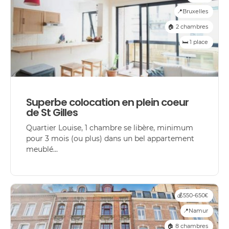
📍Bruxelles
🏠 2 chambres
🛏️ 1 place
Superbe colocation en plein coeur
de St Gilles
Quartier Louise, 1 chambre se libère, minimum
pour 3 mois (ou plus) dans un bel appartement
meublé...
💰550-650€
📍Namur
🏠 8 chambres